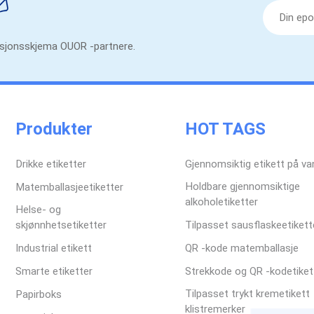
masjonsskjema OUOR -partnere.
Produkter
HOT TAGS
Drikke etiketter
Gjennomsiktig etikett på va
Holdbare gjennomsiktige
Matemballasjeetiketter
alkoholetiketter
Helse- og
skjønnhetsetiketter
Tilpasset sausflaskeetikett
Industrial etikett
QR -kode matemballasje
Smarte etiketter
Strekkode og QR -kodetiket
Tilpasset trykt kremetikett
Papirboks
klistremerker