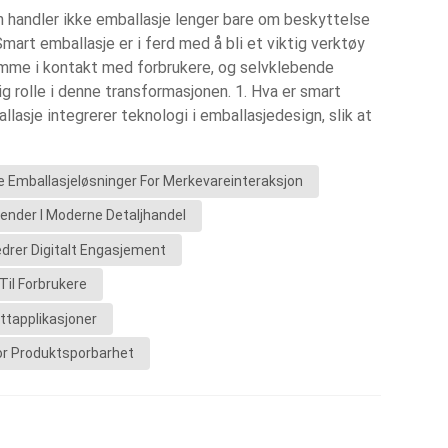
n handler ikke emballasje lenger bare om beskyttelse
Indonesia
art emballasje er i ferd med å bli et viktig verktøy
omme i kontakt med forbrukere, og selvklebende
norwegian
tig rolle i denne transformasjonen. 1. Hva er smart
lasje integrerer teknologi i emballasjedesign, slik at
isere» med forbrukere. Dette innebærer ofte
-koder, RFID-brikker eller variabel datautskrift. 2.
 Emballasjeløsninger For Merkevareinteraksjon
ellom merkevare og forbruker QR-koder: Led
er, kampanjer eller produktinformasjon. RFID-
render I Moderne Detaljhandel
delbar interaksjon med smarttelefoner. Variabel
edrer Digitalt Engasjement
sonlige kampanjer og sporbarhet av produkter. 3.
 Engasjement: Styrk forbrukerlojaliteten gjennom
Til Forbrukere
 Åpenhet: Gi umiddelbar tilgang til innkjøps- og
ttapplikasjoner
kkerhet: Autentiser ekte produkter og bekjemp
For Produktsporbarhet
t som forbrukernes forventninger utvikler seg, vil
lligente etiketter bli en viktig del av
g kombinere funksjonalitet med digitalt engasjement.