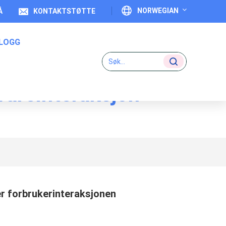
NORWEGIAN
Å
KONTAKTSTØTTE
LOGG
English
Français
vareinteraksjon
Deutsch
Italiano
Español
Português
r forbrukerinteraksjonen
日本語
بالعربية