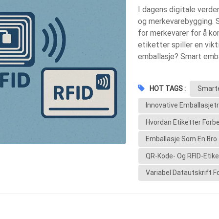
I dagens digitale verde
og merkevarebygging. Sm
for merkevarer for å k
etiketter spiller en vik
emballasje? Smart embal
produkter kan «kommun
etiketter utstyrt med QR
HOT TAGS :
Smarte
Etiketter som en bro m
forbrukere til nettsted
Innovative Emballasjet
etiketterMuliggjør umid
Hvordan Etiketter Forb
datautskriftStøtter per
Fordeler for merkevarer
Emballasje Som En Bro 
interaktive opplevelser.
QR-Kode- Og RFID-Etike
produksjonsdetaljer. Si
Variabel Datautskrift 
forfalskning. Etter hver
smart emballasje og inte
merkevarestrategien, o