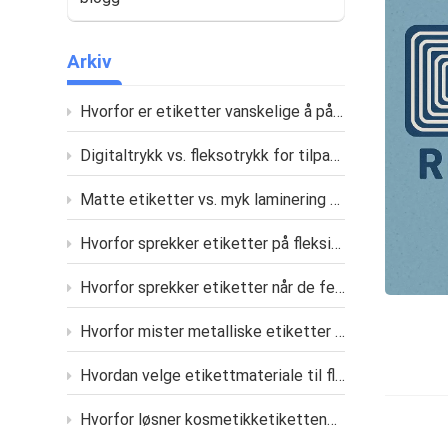
Arkiv
Hvorfor er etiketter vanskelige å påføre på buede flasker
Digitaltrykk vs. fleksotrykk for tilpassede etiketter
Matte etiketter vs. myk laminering – hva er forskjellen?
Hvorfor sprekker etiketter på fleksibel emballasje
Hvorfor sprekker etiketter når de festes på myke klemflasker?
Hvorfor mister metalliske etiketter glansen etter trykking eller laminering?
Hvordan velge etikettmateriale til flasker med oljete hudpleieprodukter?
Hvorfor løsner kosmetikketikettene dine på et fuktig bad?