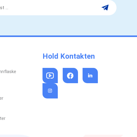
Hold Kontakten
nnflaske
er
ter