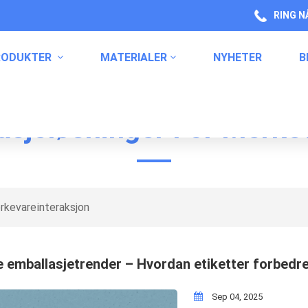
RING N
RODUKTER
MATERIALER
NYHETER
B
sjeløsninger For Merke
Etiketter For Husholdningskjemikalier
rkevareinteraksjon
 emballasjetrender – Hvordan etiketter forbedre
Sep 04, 2025