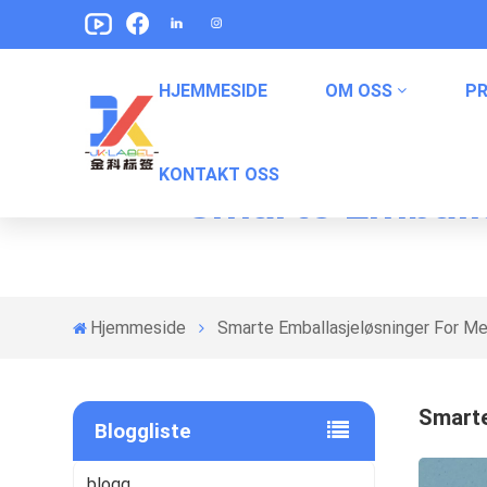
HJEMMESIDE
OM OSS
P
KONTAKT OSS
Smarte Emballa
Pet Food Packaging Etiketter
Snack -emballasjetiketter
Hermetisk Matemballasjeetiketter
Hjemmeside
Smarte Emballasjeløsninger For Me
Smarte
Bloggliste
blogg