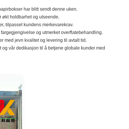
Indonesia
papirbokser har blitt sendt denne uken.
or økt holdbarhet og utseende.
norwegian
ter, tilpasset kundens merkevarekrav.
ig fargegjengivelse og utmerket overflatebehandling.
r med jevn kvalitet og levering til avtalt tid.
og vår dedikasjon til å betjene globale kunder med