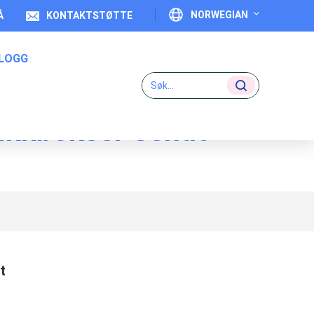
NORWEGIAN
Å
KONTAKTSTØTTE
LOGG
English
Français
ikkbokser Sendt
Deutsch
Italiano
Español
Português
日本語
t
بالعربية