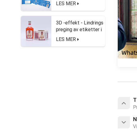
matsikre etiketter
LES MER
3D -effekt - Lindrings
preging av etiketter i
rullform for
LES MER
brennevinflaske
T
P
N
V