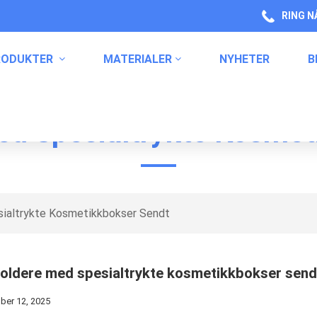
RING N
RODUKTER
MATERIALER
NYHETER
B
ed Spesialtrykte Kosmet
Etiketter For Husholdningskjemikalier
ialtrykte Kosmetikkbokser Sendt
oldere med spesialtrykte kosmetikkbokser send
er 12, 2025