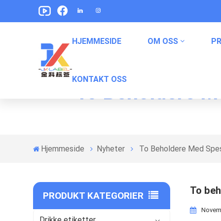
HJEMMESIDE
OM OSS
P
KONTAKT OSS
To Beholdere M
Pet Food Packaging Etiketter
Snack -emballasjetiketter
Hermetisk Matemballasjeetiketter
Hjemmeside
Nyheter
To Beholdere Med Spes
To beh
PRODUKT KATEGORIER
Novemb
Drikke etiketter