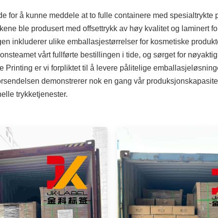
de for å kunne meddele at to fulle containere med spesialtrykte 
kene ble produsert med offsettrykk av høy kvalitet og laminert f
ngen inkluderer ulike emballasjestørrelser for kosmetiske produk
nsteamet vårt fullførte bestillingen i tide, og sørget for nøyakt
 Printing er vi forpliktet til å levere pålitelige emballasjeløsninge
rsendelsen demonstrerer nok en gang vår produksjonskapasitet 
elle trykketjenester.