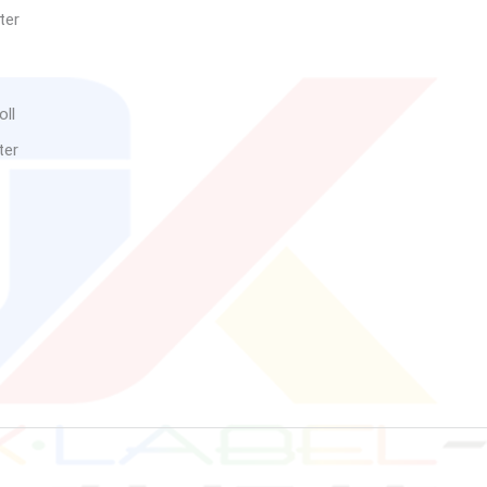
ter
oll
ter