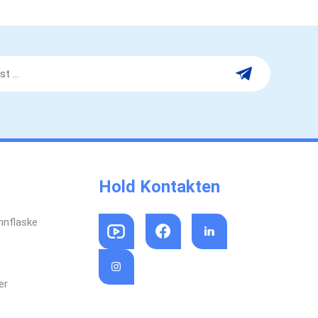
Hold Kontakten
nnflaske
er