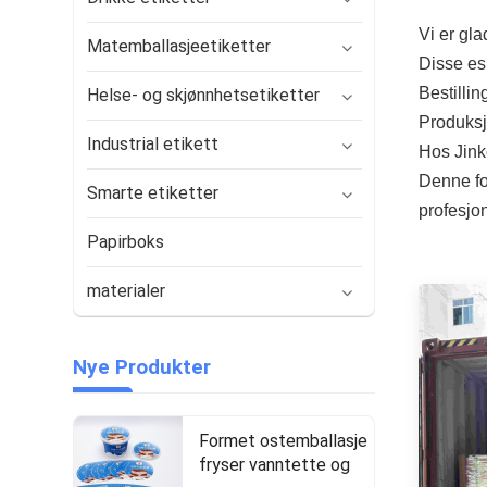
Vi er gla
Matemballasjeetiketter
Disse es
Bestilli
Helse- og skjønnhetsetiketter
Produksjo
Industrial etikett
Hos Jinke
Denne fo
Smarte etiketter
profesjon
Papirboks
materialer
Nye Produkter
Formet ostemballasje
fryser vanntette og